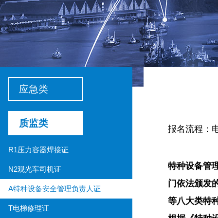
应急类
质监类
报名流程：
R1压力容器焊接证
特种设备管
N2观光车司机证
门依法颁发
A特种设备安全管理负责人证
等八大类特
T电梯修理证