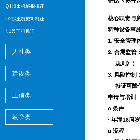
根据《特种
Q1起重机械指挥证
核心职责与
Q2起重机械司机证
特种设备事
N1叉车司机证
1.
安全管理
人社类
2.
合规监管
规则》）
建设类
3.
风险控制
持证可降
工信类
申请与培训
o
条件
：
教育类
·
年满
18周岁
o
流程
：