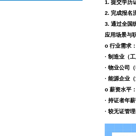
1.
提交学历
2.
完成
报名
3.
通过全国
应用场景与
o
行业需求
·
制造业（工
·
物业公司（
·
能源企业（
o
薪资水平
·
持证者年薪
·
较无证管理