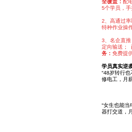
全覆盖：
配
5个学员，
2、
高通过率
特种作业操
3、
名企直推
定向输送
；
务：
免费提
学员真实逆
“48岁转行
修电工，月薪
“女生也能当
器打交道，月